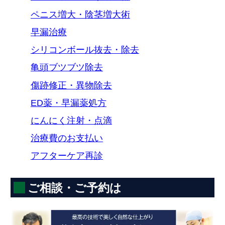
ペニス増大・陰茎増大術
早漏治療
シリコンボール抜去・除去
亀頭ブツブツ除去
傷跡修正・異物除去
ED薬・早漏薬処方
にんにく注射・点滴
治療費のお支払い
アフターケア再診
ご相談・ご予約は