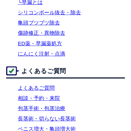
└早漏とは
シリコンボール抜去・除去
亀頭ブツブツ除去
傷跡修正・異物除去
ED薬・早漏薬処方
にんにく注射・点滴
よくあるご質問
よくあるご質問
相談・予約・来院
包茎手術・包茎治療
長茎術・切らない長茎術
ペニス増大・亀頭増大術