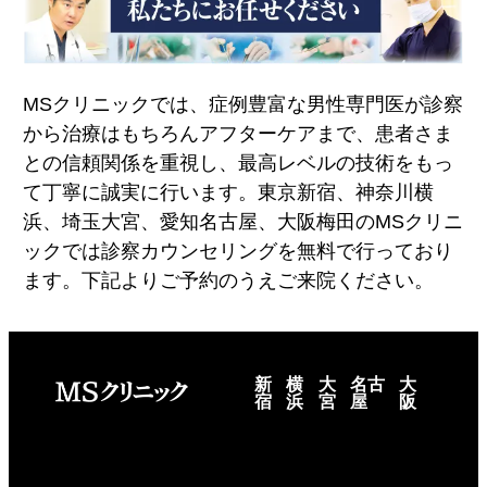
MSクリニックでは、症例豊富な男性専門医が診察
から治療はもちろんアフターケアまで、患者さま
との信頼関係を重視し、最高レベルの技術をもっ
て丁寧に誠実に行います。東京新宿、神奈川横
浜、埼玉大宮、愛知名古屋、大阪梅田のMSクリニ
ックでは診察カウンセリングを無料で行っており
ます。下記よりご予約のうえご来院ください。
新
横
大
名古
大
宿
浜
宮
屋
阪