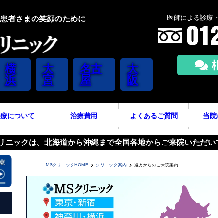
医師による診療・
患者さまの笑顔のために
横
大
名古
大
浜
宮
屋
阪
治療について
治療費用
よくあるご質問
当院
クリニックは、北海道から沖縄まで全国各地からご来院いただい
MSクリニックHOME
クリニック案内
遠方からのご来院案内