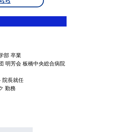
ちら
学部 卒業
団 明芳会 板橋中央総合病院
科 院長就任
ク 勤務