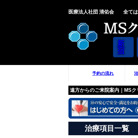
医療法人社団 清佑会
全ては
新
宿
予約の流れ
遠方からのご来院案内｜MS
治療項目一覧