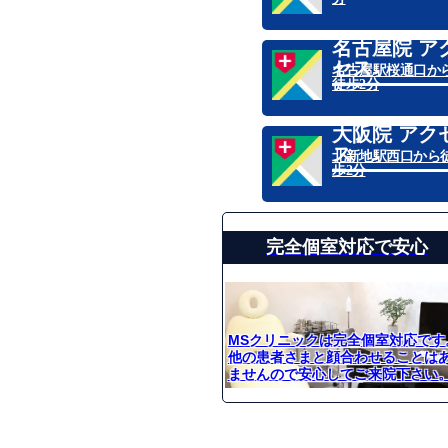
名古屋院 ア
セス
名古屋駅桜通口か
徒歩2分
大阪院 アク
ス
北新地駅西口から
歩2分
完全個室対応で安心
MSクリニックは完全個室対応です
他の患者さまと顔合わせることは
ませんので安心してご来院下さい