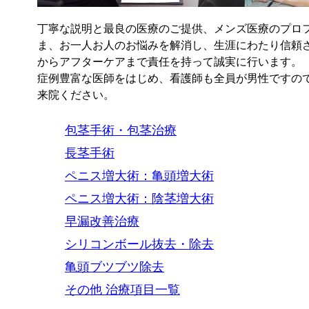
丁寧な説明と最良の医療のご提供、メンズ医療のプロ
ま、お一人お人のお悩みを解消し、生涯にわたり信頼
からアフターケアまで責任を持って誠実に行います。
症例豊富な医師をはじめ、看護師も全員が男性ですの
来院ください。
包茎手術・包茎治療
長茎手術
ペニス増大術：亀頭増大術
ペニス増大術：陰茎増大術
早漏改善治療
シリコンボール抜去・除去
亀頭ブツブツ除去
その他 治療項目一覧