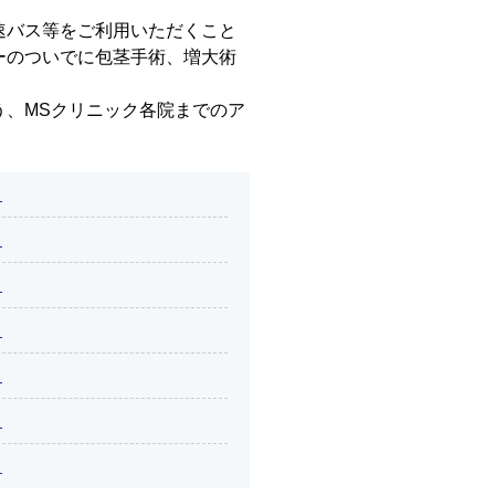
。
速バス等をご利用いただくこと
ーのついでに包茎手術、増大術
う、MSクリニック各院までのア
ら
ら
ら
ら
ら
ら
ら