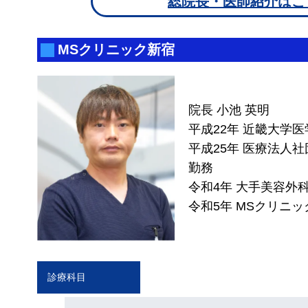
総院長・医師紹介はこ
MSクリニック新宿
院長 小池 英明
平成22年 近畿大学医
平成25年 医療法人社
勤務
令和4年 大手美容外
令和5年 MSクリニッ
診療科目