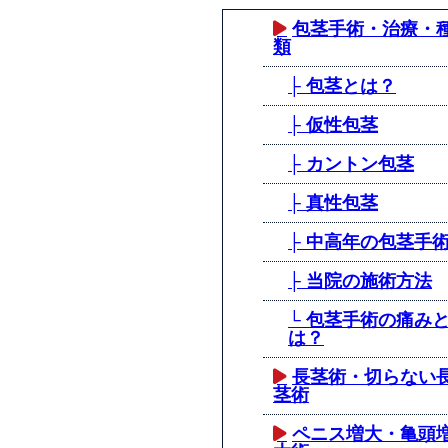
包茎手術・治療・
類
├ 包茎とは？
├ 仮性包茎
├ カントン包茎
├ 真性包茎
├ 中高年の包茎手
├ 当院の施術方法
└ 包茎手術の痛み
は？
長茎術・切らない
茎術
ペニス増大・亀頭