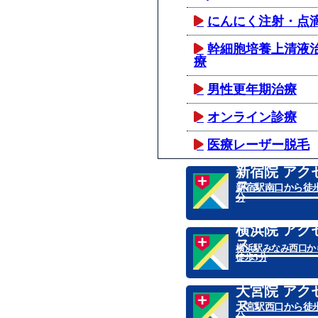
にんにく注射・点
幹細胞培養上清液
療
男性更年期治療
オンライン診療
医療レーザー脱毛
新宿院 アク
ス
新宿駅南口から徒歩
分
横浜院 アク
ス
横浜駅みなみ西口か
徒歩5分
大宮院 アク
ス
大宮駅西口から徒歩
分