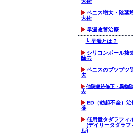
大術
ペニス増大・陰茎
大術
早漏改善治療
└ 早漏とは？
シリコンボール抜
除去
ペニスのブツブツ
去
他院傷跡修正・異物
去
ED（勃起不全）治
薬
低用量タダラフィ
(デイリータダラフ
ル)