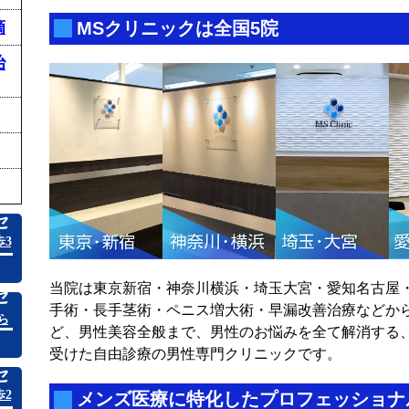
滴
MSクリニックは全国5院
治
セ
3
当院は東京新宿・神奈川横浜・埼玉大宮・愛知名古屋
セ
手術・長手茎術・ペニス増大術・早漏改善治療などから
ら
ど、男性美容全般まで、男性のお悩みを全て解消する
受けた自由診療の男性専門クリニックです。
セ
2
メンズ医療に特化したプロフェッショナ