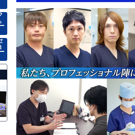
ク
ら
セ
徒
。
あり
。