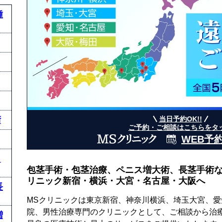
種
術
当日予約OK!!
ご予約・ご相談はこちらをタ
WEB予
と
包茎手術・包茎治療、ペニス増大術、長茎手術な
リニック新宿・横浜・大宮・名古屋・大阪へ
長
MSクリニックは東京新宿、神奈川横浜、埼玉大宮、愛
院、男性治療専門のクリニックとして、ご相談から治
増