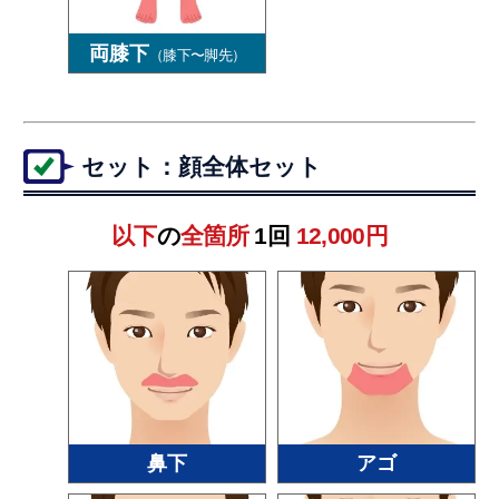
両膝下
（膝下〜脚先）
セット：顔全体セット
以下
の
全箇所
1回
12,000円
鼻下
アゴ