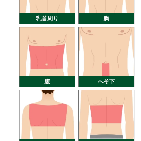
乳首周り
胸
腹
へそ下