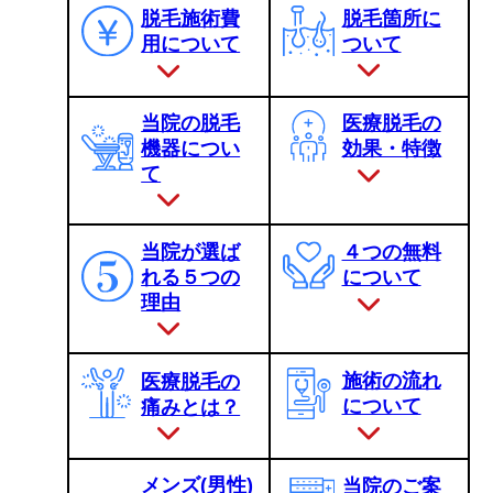
脱毛箇所に
脱毛施術費
ついて
用について
当院の脱毛
医療脱毛の
機器につい
効果・特徴
て
当院が選ば
４つの無料
れる５つの
について
理由
施術の流れ
医療脱毛の
について
痛みとは？
メンズ(男性)
当院のご案