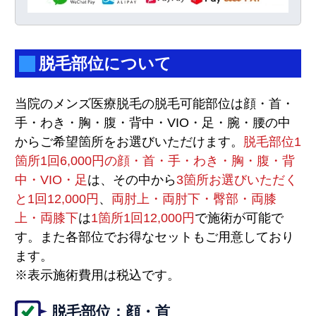
脱毛部位について
当院のメンズ医療脱毛の脱毛可能部位は顔・首・
手・わき・胸・腹・背中・VIO・足・腕・腰の中
からご希望箇所をお選びいただけます。
脱毛部位1
箇所1回6,000円の顔・首・手・わき・胸・腹・背
中・VIO・足
は、その中から
3箇所お選びいただく
と1回12,000円
、
両肘上・両肘下・臀部・両膝
上・両膝下
は
1箇所1回12,000円
で施術が可能で
す。また各部位でお得なセットもご用意しており
ます。
※表示施術費用は税込です。
脱毛部位：顔・首