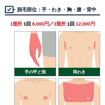
脱毛部位：手・わき・胸・腹・背中
1箇所
1回
6,000円
／
3箇所
1回
12,000円
手の甲と指
両わき