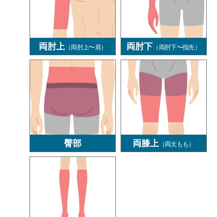
両肘上
両肘下
（両肘上〜肩）
（両肘下〜指先）
臀部
両膝上
（両太もも）