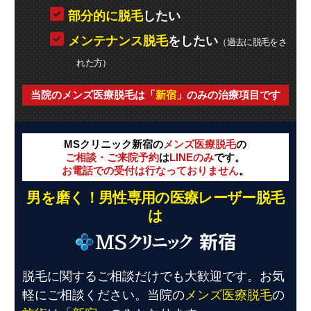
部分的に脱毛
したい
メンテナンス脱毛
をしたい
（過去に脱毛をさ
れた方）
当院のメンズ医療脱毛は「
新宿
」のみの治療項目です
MSクリニック新宿の
メンズ医療脱毛
の
ご相談・ご来院予約
は
LINEのみ
です。
お電話での受付は行なっておりません
。
男を磨く！男性専用の医療レーザー脱毛
は
脱毛に関するご相談だけでも大歓迎です。お気
軽にご相談ください。当院の
メンズ医療脱毛
の