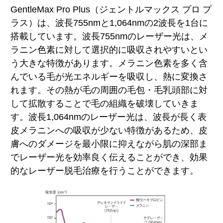
GentleMax Pro Plus（ジェントルマックス プロ プ
ラス）は、波長755nmと1,064nmの2波長を1台に
搭載しています。波長755nmのレーザー光は、メ
ラニン色素に対して選択的に吸収されやすいとい
う大きな特徴があります。メラニン色素を多く含
んでいる毛が光エネルギーを吸収し、熱に変換さ
れます。その熱が毛の周囲の毛包・毛乳頭部に対
して拡散することで毛の組織を破壊していきま
す。波長1,064nmのレーザー光は、波長が長く表
皮メラニンへの吸収が少ない特徴があるため、皮
膚へのダメージを最小限に抑えながら肌の深部ま
でレーザー光を効率良く伝えることができ、効果
的なレーザー脱毛治療を行うことができます。