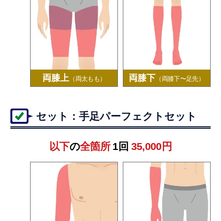
両膝上
両膝下
（両太もも）
（両膝下〜足先）
セット：手足パーフェクトセット
以下
の
全箇所
1回
35,000円