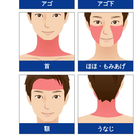
アゴ
アゴ下
首
ほほ・もみあげ
額
うなじ