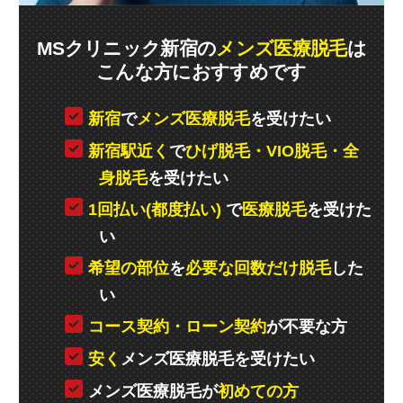
MSクリニック新宿の
メンズ医療脱毛
は
こんな方におすすめです
新宿
で
メンズ医療脱毛
を受けたい
新宿駅近く
で
ひげ脱毛・VIO脱毛・全
身脱毛
を受けたい
1回払い(都度払い)
で
医療脱毛
を受けた
い
希望の部位
を
必要な回数だけ脱毛
した
い
コース契約・ローン契約
が不要な方
安く
メンズ医療脱毛を受けたい
メンズ医療脱毛が
初めての方