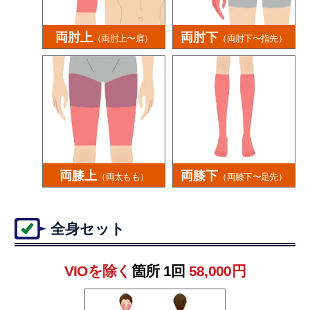
両肘上
両肘下
（両肘上〜肩）
（両肘下〜指先）
両膝上
両膝下
（両太もも）
（両膝下〜足先）
全身セット
VIOを除く
箇所 1回
58,000円