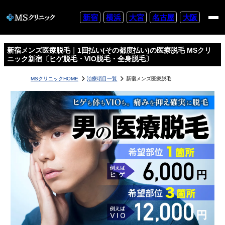
新宿
横浜
大宮
名古屋
大阪
新宿メンズ医療脱毛｜1回払い(その都度払い)の医療脱毛 MSクリ
ニック新宿〔ヒゲ脱毛・VIO脱毛・全身脱毛〕
MSクリニックHOME
治療項目一覧
新宿メンズ医療脱毛