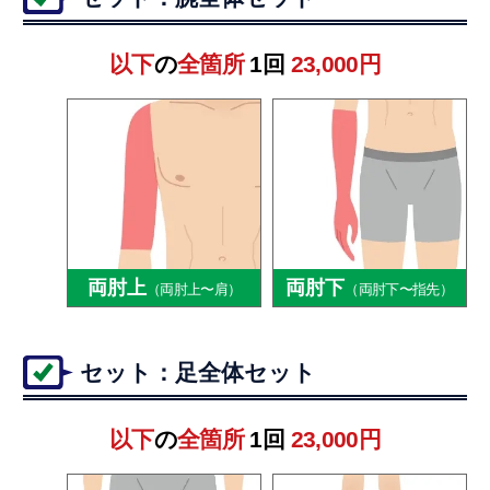
以下
の
全箇所
1回
23,000円
両肘上
両肘下
（両肘上〜肩）
（両肘下〜指先）
セット：足全体セット
以下
の
全箇所
1回
23,000円