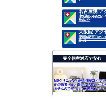
名古屋院 ア
セス
名古屋駅桜通口か
徒歩2分
大阪院 アク
ス
北新地駅西口から
歩2分
完全個室対応で安心
MSクリニックは完全個室対応です
他の患者さまと顔合わせることは
ませんので安心してご来院下さい