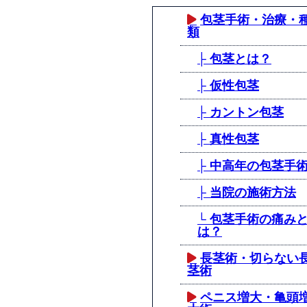
包茎手術・治療・
類
├ 包茎とは？
├ 仮性包茎
├ カントン包茎
├ 真性包茎
├ 中高年の包茎手
├ 当院の施術方法
└ 包茎手術の痛み
は？
長茎術・切らない
茎術
ペニス増大・亀頭