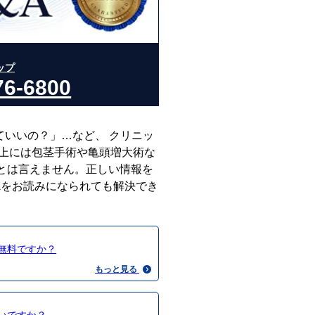
ップ
76-6800
ていいの？」…など、 クリニッ
ト上には包茎手術や亀頭増大術な
とは言えません。正しい情報を
Aをお読みになられても解決でき
無料ですか？
もっと見る