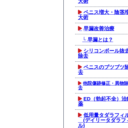
大術
ペニス増大・陰茎
大術
早漏改善治療
└ 早漏とは？
シリコンボール抜
除去
ペニスのブツブツ
去
他院傷跡修正・異物
去
ED（勃起不全）治
薬
低用量タダラフィ
(デイリータダラフ
ル)