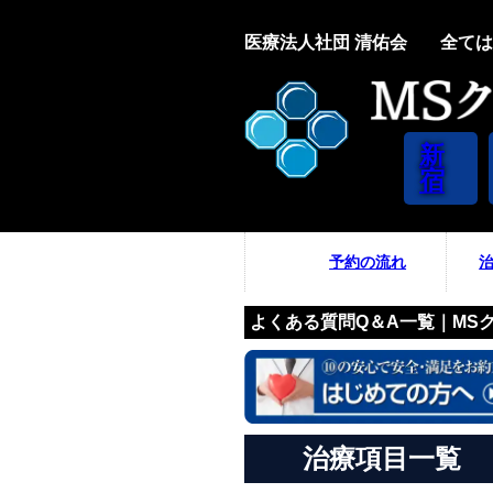
医療法人社団 清佑会
全ては
新
宿
予約の流れ
よくある質問Q＆A一覧｜MS
治療項目一覧