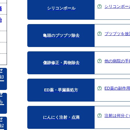
シリコンボー
滴
シリコンボール
治
ブツブツを放
亀頭のブツブツ除去
他の病院の手
傷跡修正・異物除去
セ
3
ED薬の副作
ED薬・早漏薬処方
セ
ら
注射は何分ぐ
にんにく注射・点滴
セ
2