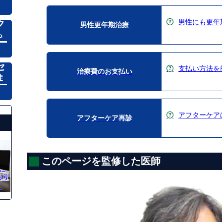
男性にも更年
ク
男性更年期治療
ら
セ
支払い方法を
治療費のお支払い
徒
アフターケア
アフターケア再診
このページを監修した医師
。
あり
。