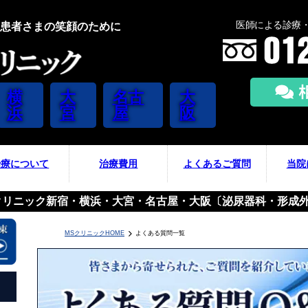
医師による診療・
患者さまの笑顔のために
横
大
名古
大
浜
宮
屋
阪
治療について
治療費用
よくあるご質問
当院
クリニック新宿・横浜・大宮・名古屋・大阪〔泌尿器科・形成
MSクリニックHOME
よくある質問一覧