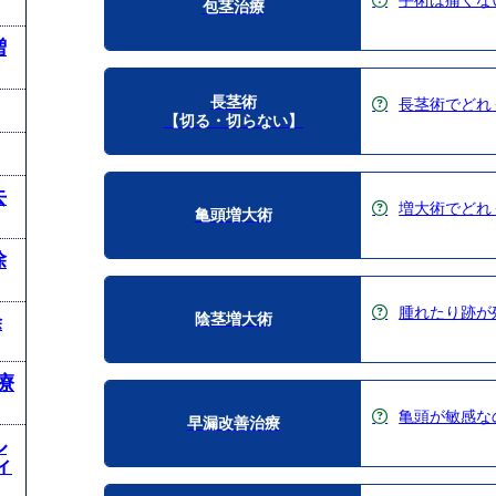
手術は痛くな
包茎治療
増
長茎術
長茎術でどれ
【切る・切らない】
去
増大術でどれ
亀頭増大術
除
腫れたり跡が
陰茎増大術
除
療
亀頭が敏感な
早漏改善治療
ル
ィ