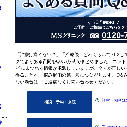
種
当日予約OK!!
ご予約・ご相談はこちらをタ
0120-
「治療は痛くない？」「治療後、どれくらいでSEXし
クでよくある質問をQ＆A形式でまとめました。ネッ
術
ど にまつわる情報が氾濫していますが、全てが正しい
得ることが、 悩み解消の第一歩につながります。Q＆
ない場合は、 ご遠慮なくお問い合わせください。
と
診察・相談は
相談・予約・来院
長
増