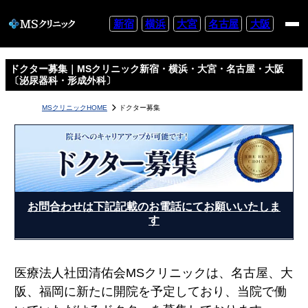
新宿
横浜
大宮
名古屋
大阪
ドクター募集｜MSクリニック新宿・横浜・大宮・名古屋・大阪
〔泌尿器科・形成外科〕
MSクリニックHOME
ドクター募集
お問合わせは下記記載のお電話にてお願いいたしま
す
医療法人社団清佑会MSクリニックは、名古屋、大
阪、福岡に新たに開院を予定しており、当院で働