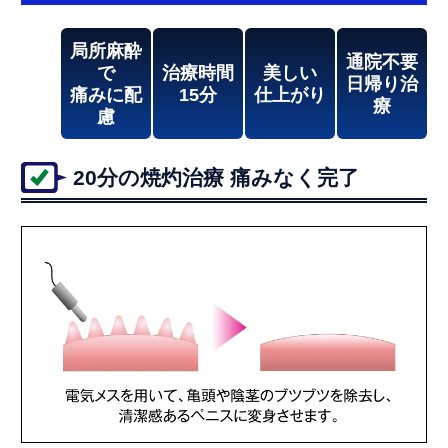
局所麻酔
通院不要
で
治療時間
美しい
日帰り治
痛みに配
15分
仕上がり
療
慮
20分の焼灼治療 痛みなく完了