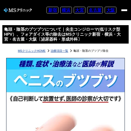
HPV（尖圭コンジローマ）とは？
新宿
横浜
大宮
名古屋
大阪
亀頭・陰茎のブツブツについて｜尖圭コンジローマ(低リスク型
フォアダイスとは？
HPV）、フォアダイス等の除去はMSクリニック新宿・横浜・大
宮・名古屋・大阪〔泌尿器科・形成外科〕
MSクリニックHOME
治療項目一覧
亀頭・陰茎のブツブツ除去
真珠様丘疹とは？
包皮腺・タイソン腺とは？
当院の亀頭・陰茎のブツブツ除去方法
当院は負担の少ない費用プランもご用意