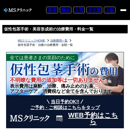
新宿
横浜
大宮
名古屋
大阪
仮性包茎手術・美容形成術の治療費用・料金一覧
MSクリニックHOME
治療費用一覧
仮性包茎手術・治療の治療費用・金額一覧
全ては患者さまの笑顔のために
仮性包茎手術
の費用
不明瞭な費用の追加等は一切ありません
表示費用は麻酔、治療、痛み止めのお薬、
アフターケア、消費税など全てを含んでおります
当日予約OK!!
ご予約・ご相談はこちらをタップ
WEB予約はこち
ら