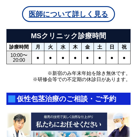
医師について詳しく見る
MSクリニック診療時間
診療時間
月
火
水
木
金
土
日
祝
10:00〜
●
●
●
●
●
●
●
●
20:00
※新宿のみ年末年始を除き無休です。
※研修会等での不定期の休診日があります。
仮性包茎治療のご相談・ご予約