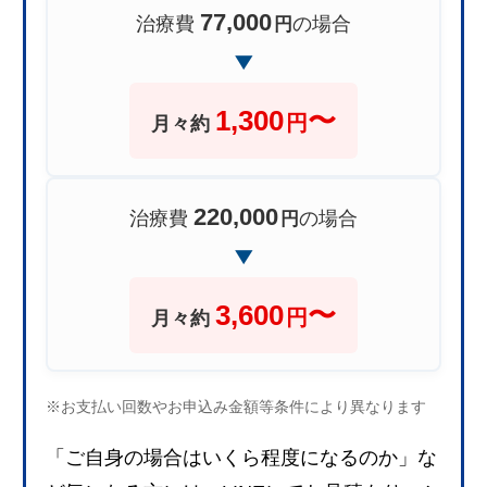
77,000
治療費
の場合
円
▶︎
1,300
〜
円
月々約
220,000
治療費
の場合
円
▶︎
3,600
〜
円
月々約
※お支払い回数やお申込み金額等条件により異なります
「ご自身の場合はいくら程度になるのか」な