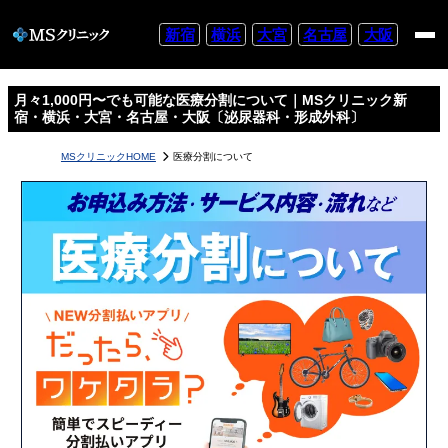
新宿
横浜
大宮
名古屋
大阪
月々1,000円〜でも可能な医療分割について｜MSクリニック新
宿・横浜・大宮・名古屋・大阪〔泌尿器科・形成外科〕
MSクリニックHOME
医療分割について