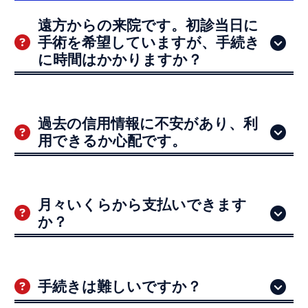
遠方からの来院です。初診当日に
手術を希望していますが、手続き
に時間はかかりますか？
当院導入の「ワケタラ」であれば、ご来院前
過去の信用情報に不安があり、利
に事前審査を済ませていただくことが可能です。
用できるか心配です。
そのため、ご来院当日はお待たせすることなく、
スムーズにご案内が可能です。当日の治療をご希
望の方にもご利用いただきやすい方法です。
そのようなご不安をお持ちの方にこそ、来院
月々いくらから支払いできます
前の事前申込みをご案内しております。万が一ご
か？
利用が難しい場合でも、クリニック内で長時間お
待ちいただくことはございません。まずは事前に
お手続きを進めていただくことをおすすめしてお
目安として月々1,000円台から設定可能です。
ります。
ご利用金額により異なります。
手続きは難しいですか？