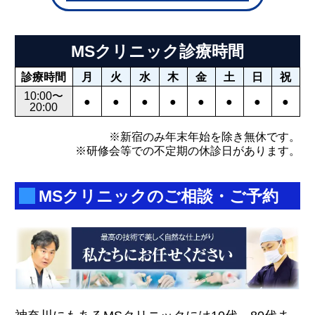
MSクリニック診療時間
診療時間
月
火
水
木
金
土
日
祝
10:00〜
●
●
●
●
●
●
●
●
20:00
※新宿のみ年末年始を除き無休です。
※研修会等での不定期の休診日があります。
MSクリニックのご相談・ご予約